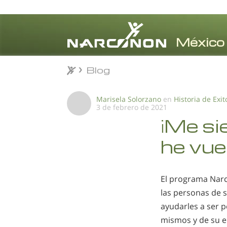
Blog
Blog
⨯
Marisela Solorzano
en
Historia de Exit
3 de febrero de 2021
¡Me si
he vue
El programa Nar
las personas de 
ayudarles a ser p
mismos y de su e