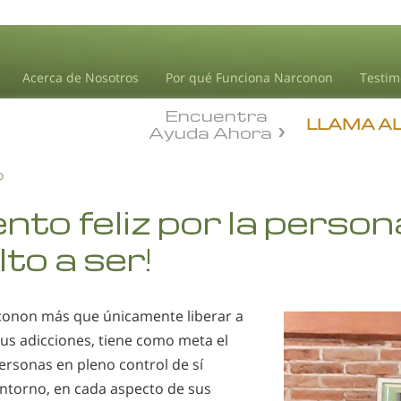
Acerca de Nosotros
Por qué Funciona Narconon
Testim
Encuentra
LLAMA A
Ayuda Ahora
o
ento feliz por la perso
lto a ser!
conon más que únicamente liberar a
sus adicciones, tiene como meta el
ersonas en pleno control de sí
ntorno, en cada aspecto de sus