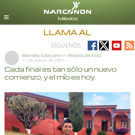
Español
Todas las Regiones/Idiomas
LLAMA AL
Follow
Follow
Follow
Fo
SÍGUENOS
on
on
on
on
Marisela Solorzano
en
Historia de Exito
11 de marzo de 2021
Facebook
X
YouTub
RS
Cada final es tan sólo un nuevo
comienzo, y el mío es hoy.