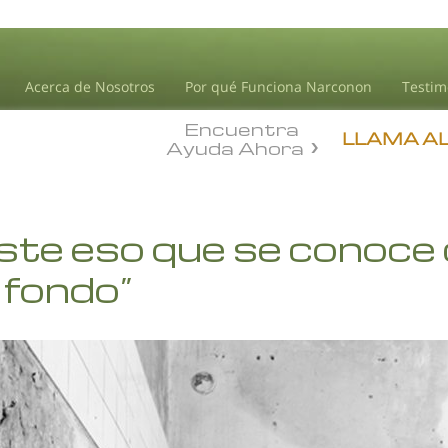
Acerca de Nosotros
Por qué Funciona Narconon
Testim
Encuentra
LLAMA A
Ayuda Ahora
ste eso que se conoc
 fondo”