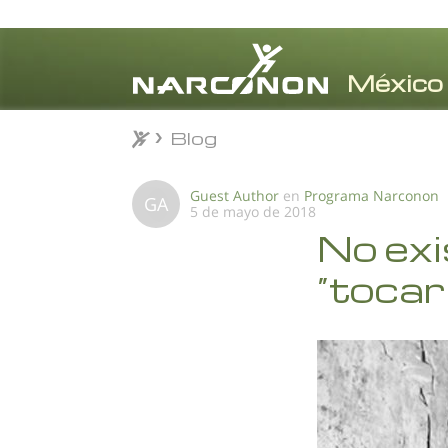
Blog
Blog
⨯
Guest Author
en
Programa Narconon
GA
5 de mayo de 2018
No exi
“tocar