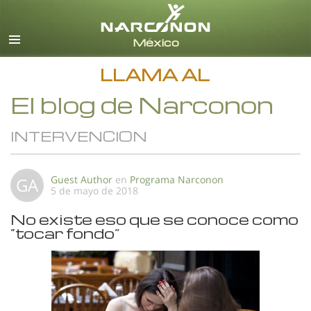
Español
Todas las Regiones/Idiomas
LLAMA AL
El blog de Narconon
INTERVENCION
Guest Author
en
Programa Narconon
GA
5 de mayo de 2018
No existe eso que se conoce como
“tocar fondo”