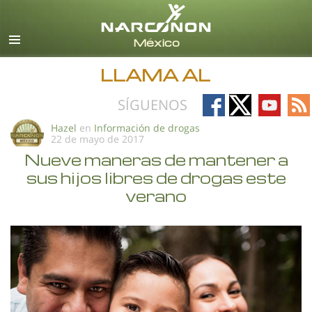
Español
Todas las Regiones/Idiomas
LLAMA AL
Follow
Follow
Follow
Fo
SÍGUENOS
on
on
on
on
Hazel
en
Información de drogas
22 de mayo de 2017
Facebook
X
YouTub
RS
Nueve maneras de mantener a
sus hijos libres de drogas este
verano