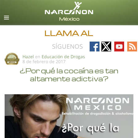
Español
Todas las Regiones/Idiomas
LLAMA AL
Follow
Follow
Follow
Fo
SÍGUENOS
on
on
on
on
Hazel
en
Educación de Drogas
8 de febrero de 2017
Facebook
X
YouTub
RS
¿Por qué la cocaína es tan
altamente adictiva?