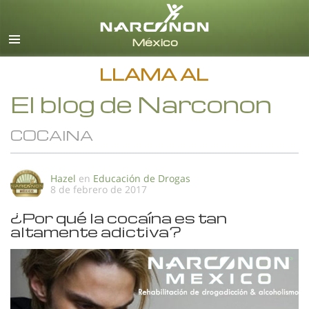
Español
Todas las Regiones/Idiomas
LLAMA AL
El blog de Narconon
COCAINA
Hazel
en
Educación de Drogas
8 de febrero de 2017
¿Por qué la cocaína es tan
altamente adictiva?