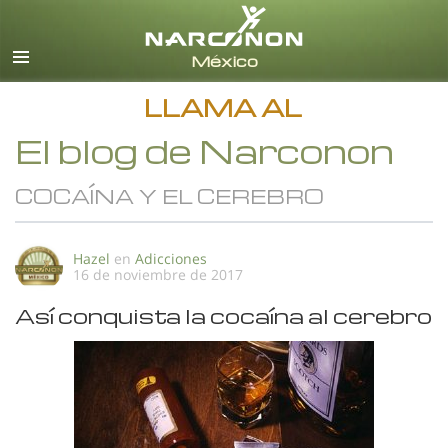
Español
Todas las Regiones/Idiomas
LLAMA AL
El blog de Narconon
COCAÍNA Y EL CEREBRO
Hazel
en
Adicciones
16 de noviembre de 2017
Así conquista la cocaína al cerebro