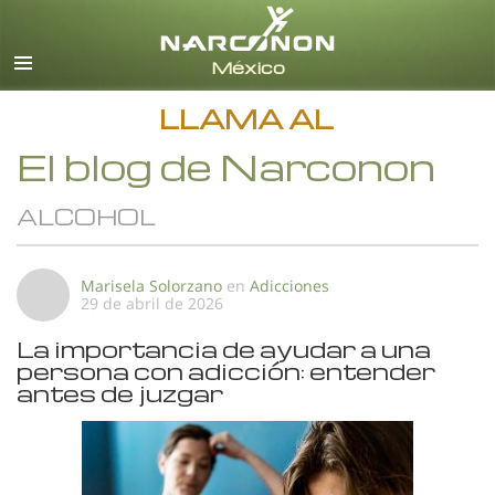
Español
Todas las Regiones/Idiomas
LLAMA AL
El blog de Narconon
ALCOHOL
Marisela Solorzano
en
Adicciones
29 de abril de 2026
La importancia de ayudar a una
persona con adicción: entender
antes de juzgar