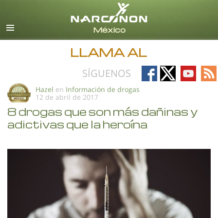
Español
Todas las Regiones/Idiomas
LLAMA AL
Follow
Follow
Follow
Fo
SÍGUENOS
on
on
on
on
Hazel
en
Información de drogas
12 de abril de 2017
Facebook
X
YouTub
RS
8 drogas que son más dañinas y
adictivas que la heroína