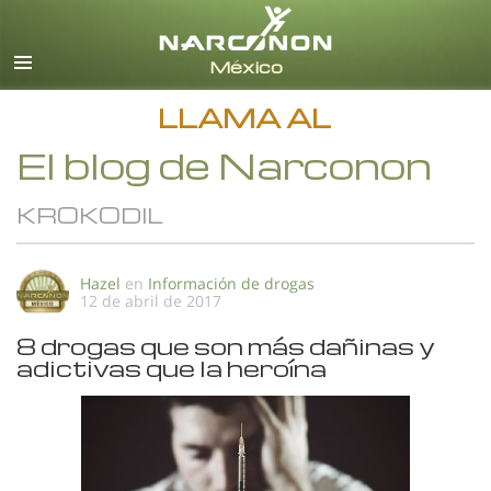
Español
Todas las Regiones/Idiomas
LLAMA AL
El blog de Narconon
KROKODIL
Hazel
en
Información de drogas
12 de abril de 2017
8 drogas que son más dañinas y
adictivas que la heroína