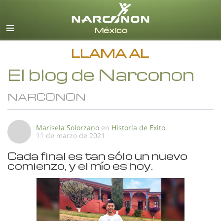
Español
Todas las Regiones/Idiomas
LLAMA AL
El blog de Narconon
NARCONON
Marisela Solorzano
en
Historia de Exito
11 de marzo de 2021
Cada final es tan sólo un nuevo
comienzo, y el mío es hoy.