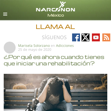
Español
Todas las Regiones/Idiomas
LLAMA AL
Follow
Follow
Follow
Fo
SÍGUENOS
on
on
on
on
Marisela Solorzano
en
Adicciones
25 de mayo de 2020
Facebook
X
YouTub
RS
¿Por qué es ahora cuando tienes
que iniciar una rehabilitación?