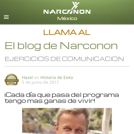
Español
Todas las Regiones/Idiomas
LLAMA AL
El blog de Narconon
EJERCICIOS DE COMUNICACION
Hazel
en
Historia de Exito
5 de junio de 2017
¡Cada día que pasa del programa
tengo mas ganas de vivir!