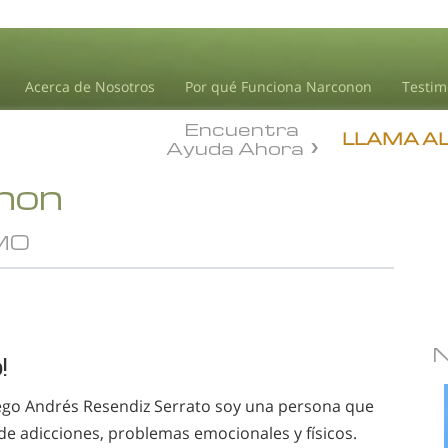
Acerca de Nosotros
Por qué Funciona Narconon
Testim
Encuentra
LLAMA A
Ayuda Ahora
onon
MO
!
go Andrés Resendiz Serrato soy una persona que
de adicciones, problemas emocionales y físicos.