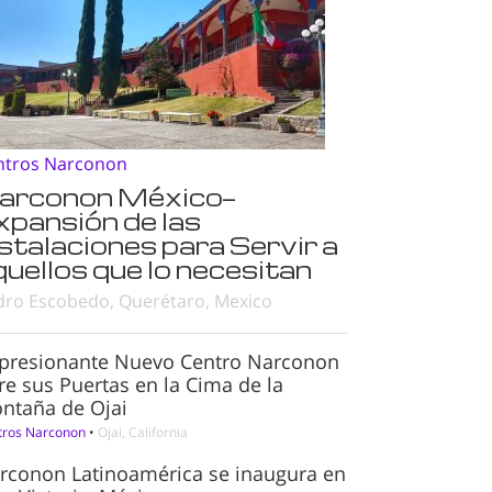
ntros Narconon
arconon México—
xpansión de las
nstalaciones para Servir a
quellos que lo necesitan
dro Escobedo, Querétaro, Mexico
presionante Nuevo Centro Narconon
re sus Puertas en la Cima de la
ntaña de Ojai
tros Narconon
•
Ojai, California
rconon Latinoamérica se inaugura en