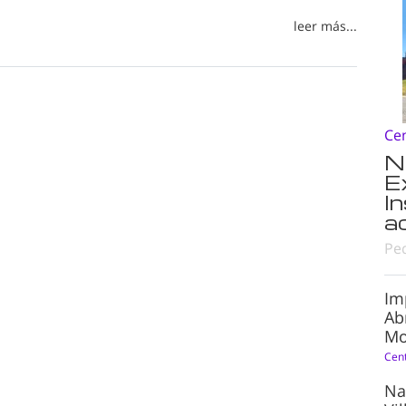
leer más...
Ce
N
E
I
a
Pe
Im
Ab
Mo
Cen
Na