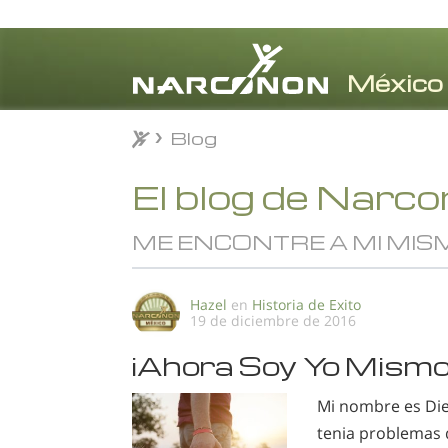
Blog
Blog
⨯
El blog de Narc
ME ENCONTRE A MI MIS
Hazel
en
Historia de Exito
19 de diciembre de 2016
¡Ahora Soy Yo Mismo
Mi nombre es Die
tenia problemas 