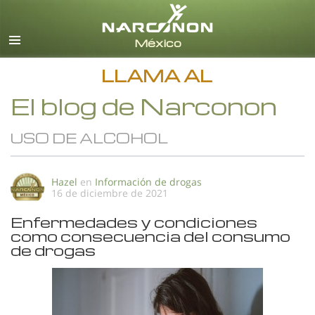
Español
Todas las Regiones/Idiomas
LLAMA AL
El blog de Narconon
USO DE ALCOHOL
Hazel
en
Información de drogas
16 de diciembre de 2021
Enfermedades y condiciones
como consecuencia del consumo
de drogas