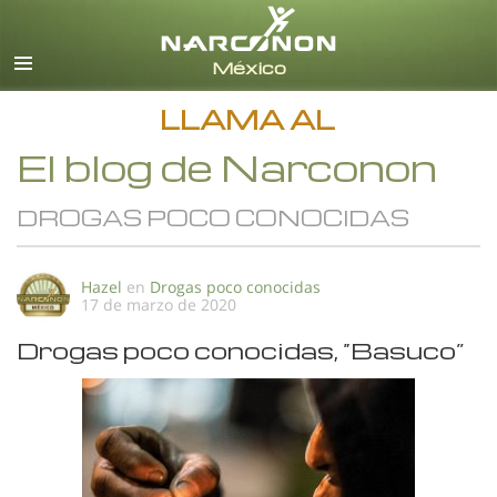
Español
Todas las Regiones/Idiomas
LLAMA AL
El blog de Narconon
DROGAS POCO CONOCIDAS
Hazel
en
Drogas poco conocidas
17 de marzo de 2020
Drogas poco conocidas, “Basuco”