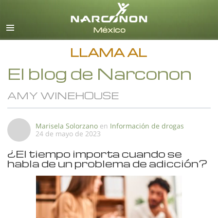
Español
Todas las Regiones/Idiomas
LLAMA AL
El blog de Narconon
AMY WINEHOUSE
Marisela Solorzano
en
Información de drogas
24 de mayo de 2023
¿El tiempo importa cuando se
habla de un problema de adicción?