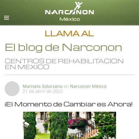
Español
Todas las Regiones/Idiomas
LLAMA AL
El blog de Narconon
CENTROS DE REHABILITACION
EN MEXICO
Marisela Solorzano
en
Narconon México
21 de abril de 2022
¡El Momento de Cambiar es Ahora!