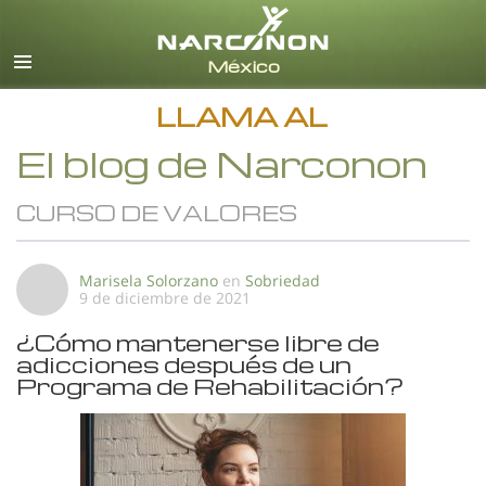
Español
Todas las Regiones/Idiomas
LLAMA AL
El blog de Narconon
CURSO DE VALORES
Marisela Solorzano
en
Sobriedad
9 de diciembre de 2021
¿Cómo mantenerse libre de
adicciones después de un
Programa de Rehabilitación?