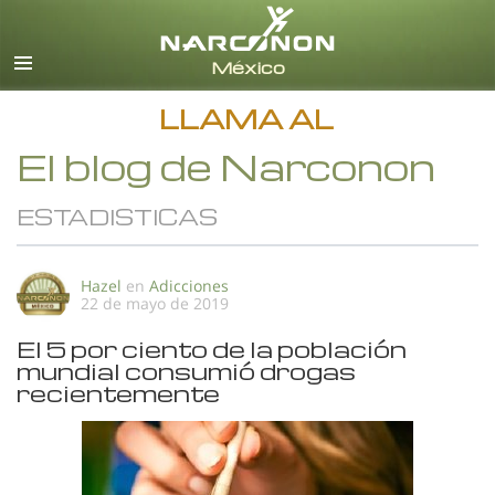
Español
Todas las Regiones/Idiomas
LLAMA AL
El blog de Narconon
ESTADISTICAS
Hazel
en
Adicciones
22 de mayo de 2019
El 5 por ciento de la población
mundial consumió drogas
recientemente