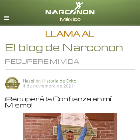
Español
Todas las Regiones/Idiomas
LLAMA AL
El blog de Narconon
RECUPERE MI VIDA
Hazel
en
Historia de Exito
4 de noviembre de 2021
¡Recuperé la Confianza en mí
Mismo!