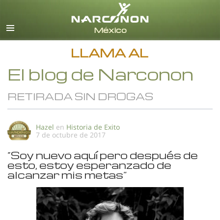
Español
Todas las Regiones/Idiomas
LLAMA AL
El blog de Narconon
RETIRADA SIN DROGAS
Hazel
en
Historia de Exito
7 de octubre de 2017
“Soy nuevo aquí pero después de
esto, estoy esperanzado de
alcanzar mis metas”