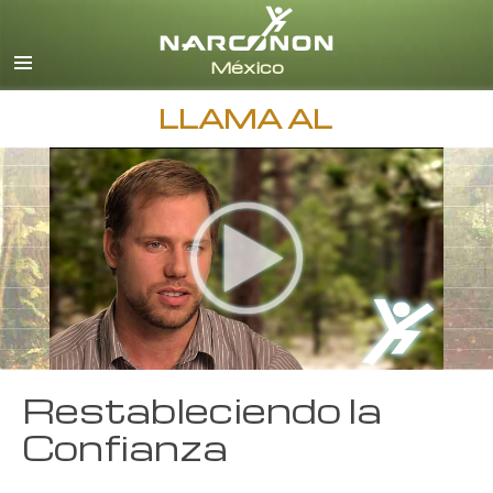
Español
Inglés
Todas las Regiones/Idiomas
LLAMA AL
Restableciendo la
Confianza