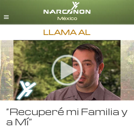
Español
Inglés
Todas las Regiones/Idiomas
LLAMA AL
“Recuperé mi Familia y
a Mí”