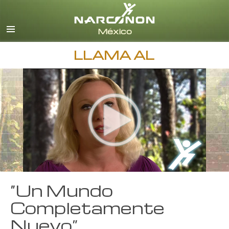
Español
Inglés
Todas las Regiones/Idiomas
LLAMA AL
“Un Mundo
Completamente
Nuevo”