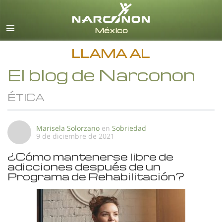
Español
Todas las Regiones/Idiomas
LLAMA AL
El blog de Narconon
ÉTICA
Marisela Solorzano
en
Sobriedad
9 de diciembre de 2021
¿Cómo mantenerse libre de
adicciones después de un
Programa de Rehabilitación?