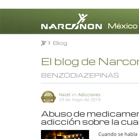
Blog
Blog
⨯
El blog de Narc
BENZODIAZEPINAS
Hazel
en
Adicciones
29 de mayo de 2019
Abuso de medicament
adicción sobre la cua
Cuando se habla 