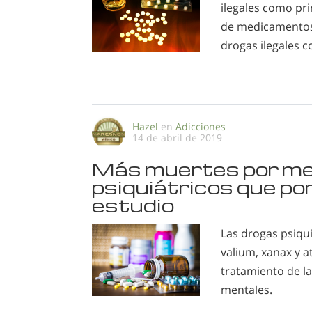
ilegales como pr
de medicamentos e
drogas ilegales c
Hazel
en
Adicciones
14 de abril de 2019
Más muertes por m
psiquiátricos que po
estudio
Las drogas psiqu
valium, xanax y 
tratamiento de l
mentales.