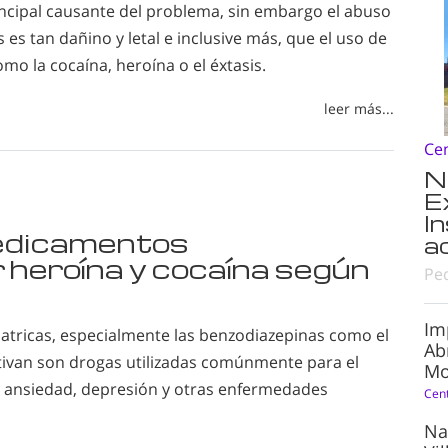
incipal causante del problema, sin embargo el abuso
s tan dañino y letal e inclusive más, que el uso de
omo la cocaína, heroína o el éxtasis.
leer más...
Ce
N
E
I
edicamentos
a
r heroína y cocaína según
Pe
Im
iatricas, especialmente las benzodiazepinas como el
Ab
ativan son drogas utilizadas comúnmente para el
Mo
a ansiedad, depresión y otras enfermedades
Cen
Na