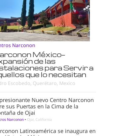
ntros Narconon
arconon México—
xpansión de las
nstalaciones para Servir a
quellos que lo necesitan
dro Escobedo, Querétaro, Mexico
presionante Nuevo Centro Narconon
re sus Puertas en la Cima de la
ntaña de Ojai
tros Narconon
•
Ojai, California
rconon Latinoamérica se inaugura en