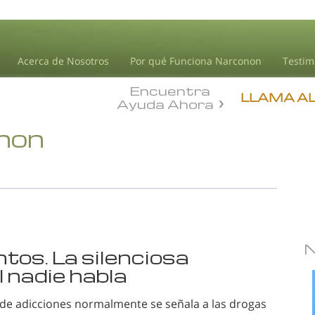
Acerca de Nosotros
Por qué Funciona Narconon
Testim
Encuentra
LLAMA A
Ayuda Ahora
onon
os. La silenciosa
l nadie habla
de adicciones normalmente se señala a las drogas