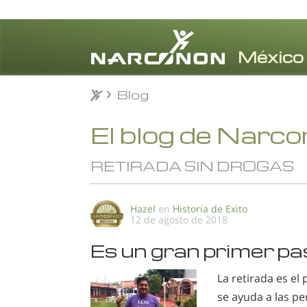
Blog
Blog
⨯
El blog de Narc
RETIRADA SIN DROGAS
Hazel
en
Historia de Exito
12 de agosto de 2018
Es un gran primer pa
La retirada es e
se ayuda a las pe