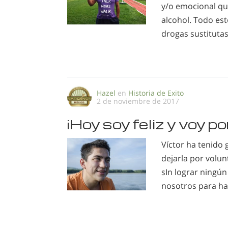
y/o emocional qu
alcohol. Todo es
drogas sustitutas
Hazel
en
Historia de Exito
2 de noviembre de 2017
¡Hoy soy feliz y voy p
Víctor ha tenido
dejarla por volun
sIn lograr ningú
nosotros para hac