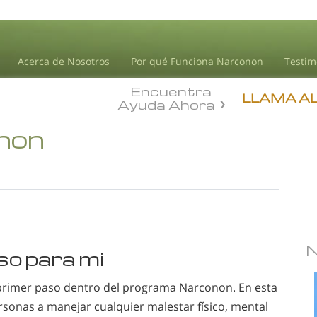
Acerca de Nosotros
Por qué Funciona Narconon
Testim
Encuentra
LLAMA A
Ayuda Ahora
onon
so para mi
l primer paso dentro del programa Narconon. En esta
rsonas a manejar cualquier malestar físico, mental