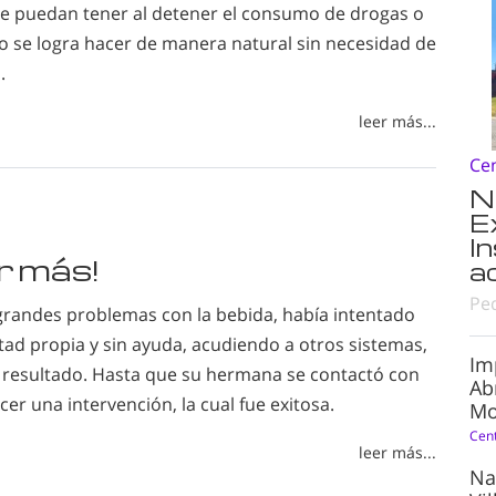
e puedan tener al detener el consumo de drogas o
to se logra hacer de manera natural sin necesidad de
.
leer más...
Ce
N
E
I
or más!
a
Pe
 grandes problemas con la bebida, había intentado
tad propia y sin ayuda, acudiendo a otros sistemas,
Im
n resultado. Hasta que su hermana se contactó con
Ab
er una intervención, la cual fue exitosa.
Mo
Cen
leer más...
Na