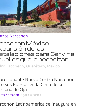
ntros Narconon
arconon México—
xpansión de las
nstalaciones para Servir a
quellos que lo necesitan
dro Escobedo, Querétaro, Mexico
presionante Nuevo Centro Narconon
re sus Puertas en la Cima de la
ntaña de Ojai
tros Narconon
•
Ojai, California
rconon Latinoamérica se inaugura en