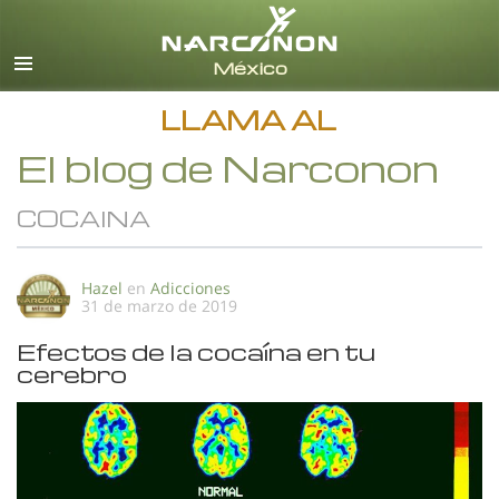
Español
Todas las Regiones/Idiomas
LLAMA AL
El blog de Narconon
COCAINA
Hazel
en
Adicciones
31 de marzo de 2019
Efectos de la cocaína en tu
cerebro