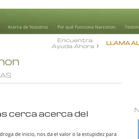
Acerca de Nosotros
Por qué Funciona Narconon
Testim
Encuentra
LLAMA A
Ayuda Ahora
onon
GAS
ás cerca acerca del
droga de inicio, nos da el valor o la estupidez para