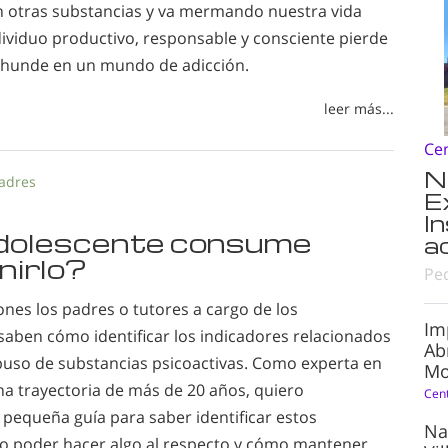
 otras substancias y va mermando nuestra vida
dividuo productivo, responsable y consciente pierde
e hunde en un mundo de adicción.
leer más...
Ce
N
adres
E
I
adolescente consume
a
nirlo?
Pe
nes los padres o tutores a cargo de los
Im
saben cómo identificar los indicadores relacionados
Ab
buso de substancias psicoactivas. Como experta en
Mo
na trayectoria de más de 20 años, quiero
Cen
 pequeña guía para saber identificar estos
Na
o poder hacer algo al respecto y cómo mantener