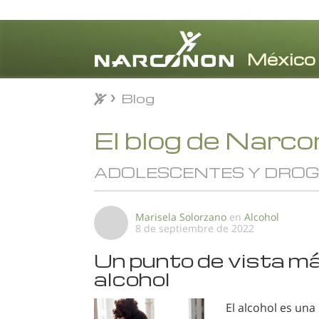
Blog
Blog
⨯
El blog de Narc
ADOLESCENTES Y DRO
Marisela Solorzano
en
Alcohol
8 de septiembre de 2022
Un punto de vista m
alcohol
El alcohol es una 