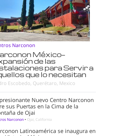
ntros Narconon
arconon México—
xpansión de las
nstalaciones para Servir a
quellos que lo necesitan
dro Escobedo, Querétaro, Mexico
presionante Nuevo Centro Narconon
re sus Puertas en la Cima de la
ntaña de Ojai
tros Narconon
•
Ojai, California
rconon Latinoamérica se inaugura en