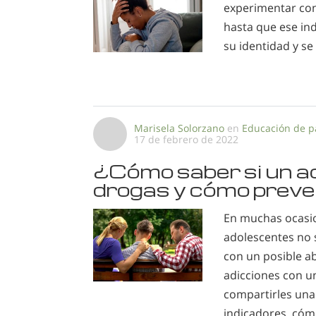
experimentar con
hasta que ese in
su identidad y s
Marisela Solorzano
en
Educación de p
17 de febrero de 2022
¿Cómo saber si un 
drogas y cómo preve
En muchas ocasio
adolescentes no 
con un posible a
adicciones con u
compartirles una
indicadores, cóm