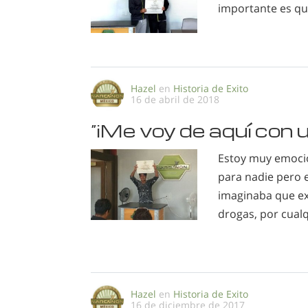
importante es qu
Hazel
en
Historia de Exito
16 de abril de 2018
“¡Me voy de aquí con 
Estoy muy emocion
para nadie pero 
imaginaba que ex
drogas, por cual
Hazel
en
Historia de Exito
16 de diciembre de 2017