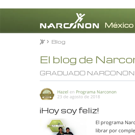
Blog
Blog
⨯
El blog de Narc
GRADUADO NARCONON
Hazel
en
Programa Narconon
23 de agosto de 2018
¡Hoy soy feliz!
El programa Nar
librar por compl