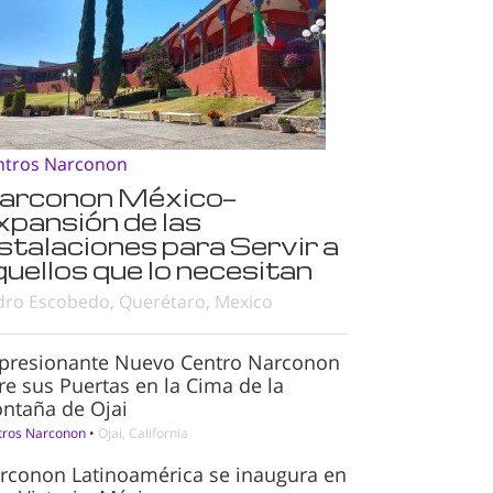
ntros Narconon
arconon México—
xpansión de las
nstalaciones para Servir a
quellos que lo necesitan
dro Escobedo, Querétaro, Mexico
presionante Nuevo Centro Narconon
re sus Puertas en la Cima de la
ntaña de Ojai
tros Narconon
•
Ojai, California
rconon Latinoamérica se inaugura en