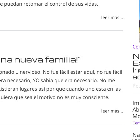
e puedan retomar el control de sus vidas.
leer más...
Ce
N
una nueva familia!”
E
I
ado… nervioso. No fue fácil estar aquí, no fue fácil
a
era necesario, YO sabia que era necesario. No me
Pe
istieran lugares así por que cuando uno esta en las
quiera que sea el motivo no es muy consciente.
Im
Ab
leer más...
Mo
Cen
Na