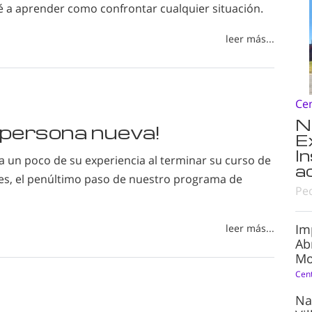
a aprender como confrontar cualquier situación.
leer más...
Ce
N
 persona nueva!
E
I
a un poco de su experiencia al terminar su curso de
a
es, el penúltimo paso de nuestro programa de
Pe
Im
leer más...
Ab
Mo
Cen
Na