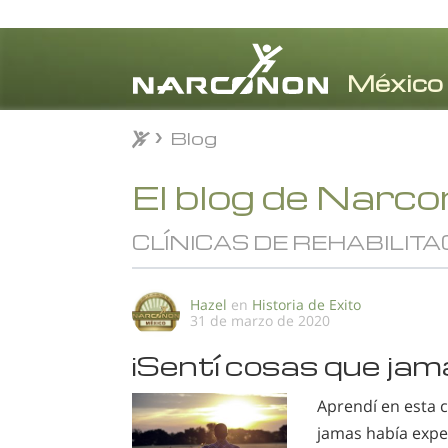
Blog
Blog
⨯
El blog de Narc
CLÍNICAS DE REHABILITA
Hazel
en
Historia de Exito
31 de marzo de 2020
¡Sentí cosas que jam
Aprendí en esta 
jamas había expe