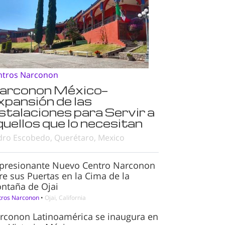
ntros Narconon
arconon México—
xpansión de las
nstalaciones para Servir a
quellos que lo necesitan
dro Escobedo, Querétaro, Mexico
presionante Nuevo Centro Narconon
re sus Puertas en la Cima de la
ntaña de Ojai
tros Narconon
•
Ojai, California
rconon Latinoamérica se inaugura en