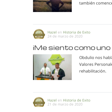
también comencé 
Hazel
en
Historia de Exito
24 de marzo de 2020
¡Me siento como uno
Obdulio nos habl
Valores Personal
rehabilitación.
Hazel
en
Historia de Exito
21 de marzo de 2020