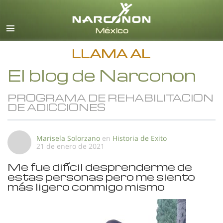
Español
Todas las Regiones/Idiomas
LLAMA AL
El blog de Narconon
PROGRAMA DE REHABILITACION
DE ADICCIONES
Marisela Solorzano
en
Historia de Exito
21 de enero de 2021
Me fue difícil desprenderme de
estas personas pero me siento
más ligero conmigo mismo