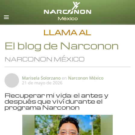
Español
Todas las Regiones/Idiomas
LLAMA AL
El blog de Narconon
NARCONON MÉXICO
Marisela Solorzano
en
Narconon México
21 de mayo de 2026
Recuperar mi vida: el antes y
después que viví durante el
programa Narconon