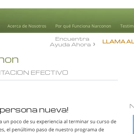
Acerca de Nosotros
Por qué Funciona Narconon
Testim
Encuentra
LLAMA A
Ayuda Ahora
onon
TACION EFECTIVO
 persona nueva!
a un poco de su experiencia al terminar su curso de
es, el penúltimo paso de nuestro programa de