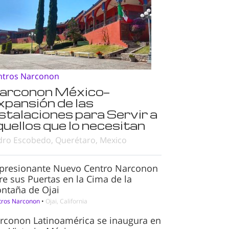
ntros Narconon
arconon México—
xpansión de las
nstalaciones para Servir a
quellos que lo necesitan
dro Escobedo, Querétaro, Mexico
presionante Nuevo Centro Narconon
re sus Puertas en la Cima de la
ntaña de Ojai
tros Narconon
•
Ojai, California
rconon Latinoamérica se inaugura en