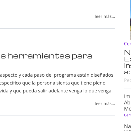
leer más...
Ce
N
las herramientas para
E
I
a
 aspecto y cada paso del programa están diseñados
Pe
específico que la persona sienta que tiene pleno
vida y que pueda salir adelante venga lo que venga.
Im
Ab
leer más...
Mo
Cen
Na