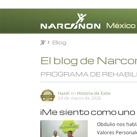
Blog
Blog
⨯
El blog de Narc
PROGRAMA DE REHABILI
Hazel
en
Historia de Exito
24 de marzo de 2020
¡Me siento como uno
Obdulio nos habl
Valores Personal