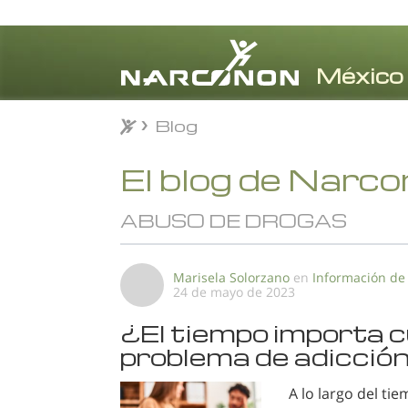
Blog
Blog
⨯
El blog de Narc
ABUSO DE DROGAS
Marisela Solorzano
en
Información de
24 de mayo de 2023
¿El tiempo importa c
problema de adicció
A lo largo del t