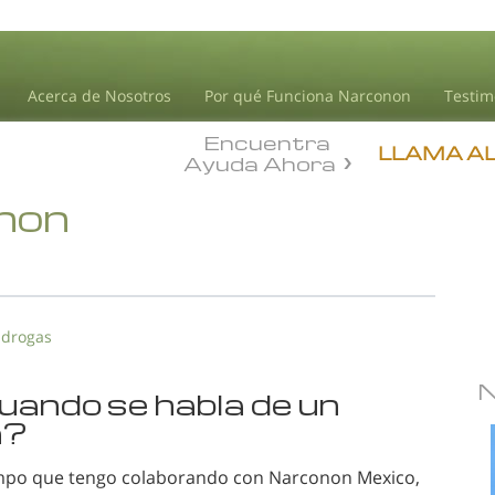
Acerca de Nosotros
Por qué Funciona Narconon
Testim
Encuentra
LLAMA A
Ayuda Ahora
onon
 drogas
uando se habla de un
n?
iempo que tengo colaborando con Narconon Mexico,