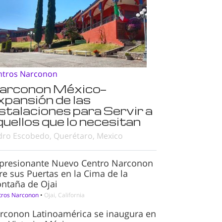
ntros Narconon
arconon México—
xpansión de las
nstalaciones para Servir a
quellos que lo necesitan
dro Escobedo, Querétaro, Mexico
presionante Nuevo Centro Narconon
re sus Puertas en la Cima de la
ntaña de Ojai
tros Narconon
•
Ojai, California
rconon Latinoamérica se inaugura en