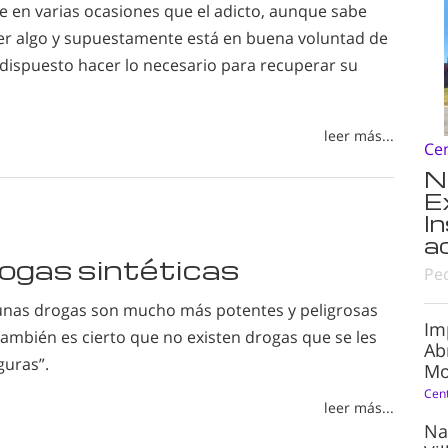
 en varias ocasiones que el adicto, aunque sabe
er algo y supuestamente está en buena voluntad de
 dispuesto hacer lo necesario para recuperar su
leer más...
Ce
N
E
I
a
rogas sintéticas
Pe
gunas drogas son mucho más potentes y peligrosas
Im
también es cierto que no existen drogas que se les
Ab
guras”.
Mo
Cen
leer más...
Na