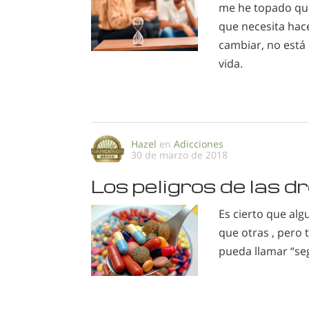
me he topado que
que necesita hac
cambiar, no está
vida.
Hazel
en
Adicciones
30 de marzo de 2018
Los peligros de las d
Es cierto que al
que otras , pero 
pueda llamar “se