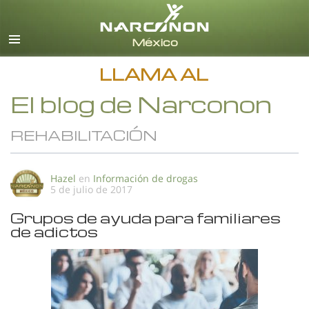
Español
Todas las Regiones/Idiomas
LLAMA AL
El blog de Narconon
REHABILITACIÓN
Hazel
en
Información de drogas
5 de julio de 2017
Grupos de ayuda para familiares
de adictos